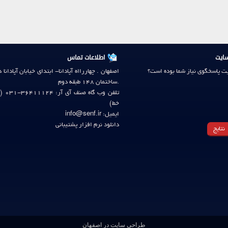
ایت
اطلاعات تماس
ایت پاسخگوی نیاز شما بوده است؟
اصفهان . چهاررااه آپادانا- ابتدای خیابان آپادانا 
.ساختمان 148 طبقه دوم
ت
خط)
ایمیل: info@senf.ir
دانلود نرم افزار پشتیبانی
طراحی سایت در اصفهان