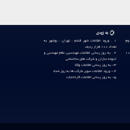
به زودی
دوم
1 . ورود اطلاعات شهر
قشم
،
تهران
،
بوشهر
به
تعداد 100 هزار ردیف
لفن وب گاه صنف آی آر: 36411124-031 (10
2 . به روز رسانی
اطلاعات مهندسین نظام مهندسی
و
انبوده سازان
و
شرکت های ساختمانی
3- به روز رسانی
اطلاعات وکلا
4 - ورود
اطلاعات سوپر مارکت ها
به روز شده
5- به روز رسانی
اطلاعات کارخانجات