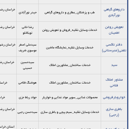
داروهای گیاهی
طب و پزشکان_عطاری و داروهای گیاهی
حیدر نورآبادی
نورآبادی
تعویض روغن
رضا خانی
خدمات وسایل نقلیه_فروش و تعویض روغن
اطمینان
توبکانلو
دفتر تاکسی
سیدعلی اصغر
خراسان رضوی,
خدمات وسایل نقلیه_نمایشگاه ماشین
تلفنی(عنبرستانی)
موسوی شریف
سیدحسین
سید
خدمات ساختمان_مشاورین املاک
حسینی
مشاور املاک
خدمات ساختمان_مشاورین املاک
هوشنگ فلاحی
خراسان
فلاحی
خواروبارفروشی
محصولات غذایی_سوپر مواد غذایی و خواربار
جواد رباط جزی
خراس
باطری سازی
خدمات وسایل نقلیه_سیم پیچی و باطری سازی
سیدحسن رجبی
(رجبی)
استان خراس