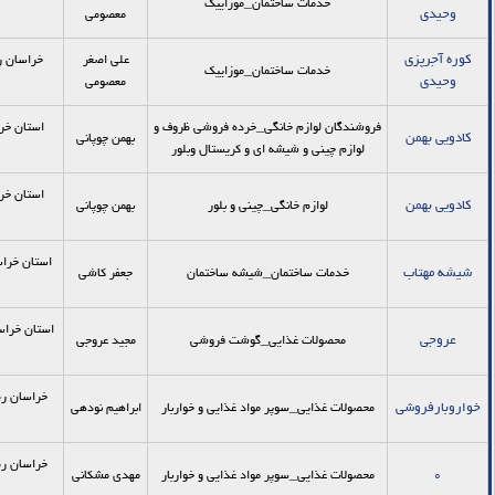
خدمات ساختمان_موزاییک
وحیدی
معصومی
کوره آجرپزی
علی اصغر
خدمات ساختمان_موزاییک
وحیدی
معصومی
فروشندگان لوازم خانگی_خرده فروشي ظروف و
استان خر
کادویی بهمن
بهمن چوپانی
لوازم چيني و شيشه اي و كريستال وبلور
استان خر
کادویی بهمن
لوازم خانگی_چینی و بلور
بهمن چوپانی
شیشه مهتاب
خدمات ساختمان_شیشه ساختمان
جعفر کاشی
عروجی
محصولات غذایی_گوشت فروشی
مجید عروجی
خراسان رض
خواروبارفروشی
محصولات غذایی_سوپر مواد غذایی و خواربار
ابراهیم نودهی
خراسان رضو
0
محصولات غذایی_سوپر مواد غذایی و خواربار
مهدی مشکانی