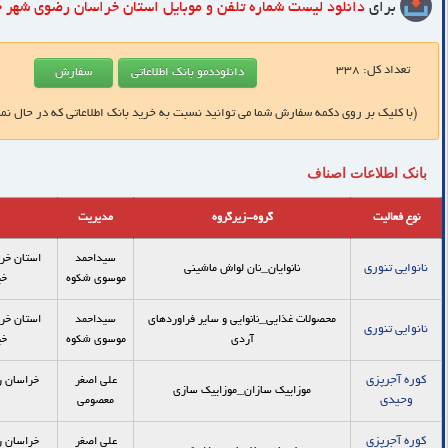
برای
دانلود لیست شماره تلفن و موبایل
استان خراسان رضوی شهر 
تعداد کل:
338
(با کلیک بر روی دکمه سفارش شما می توانید نسبت به خرید بانک اطلاعاتی که در حال نم
بانک اطلاعات اصناف
نوع فعالیت
گروه-زیرگروه
مدیریت
سیداحمد
استان خرا
نانوایی تنوری
نانوایان_نان لواش ماشيني
موسوی شکوه
خی
محصولات غذایی_نانوایی و سایر فراوردهای
سیداحمد
استان خرا
نانوایی تنوری
آردی
موسوی شکوه
خی
کوره آجرپزی
علی اصغر
موزاییک سازان_موزاييك سازي
وحیدی
معصومی
کوره آجرپزی
علی اصغر