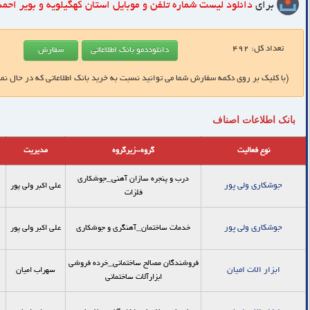
برای
دانلود لیست شماره تلفن و موبایل
استان کهگیلویه و بویر احم
تعداد کل:
492
(با کلیک بر روی دکمه سفارش شما می توانید نسبت به خرید بانک اطلاعاتی که در حال نم
بانک اطلاعات اصناف
نوع فعالیت
گروه-زیرگروه
مدیریت
درب و پنجره سازان آهنی_جوشکاری
جوشکاری ولی پور
علی اکبر ولی پور
فلزات
جوشکاری ولی پور
خدمات ساختمان_آهنگری و جوشکاری
علی اکبر ولی پور
فروشندگان مصالح ساختمانی_خرده فروشي
ابزار الات امیان
سهراب امیان
ابزارآلات ساختماني