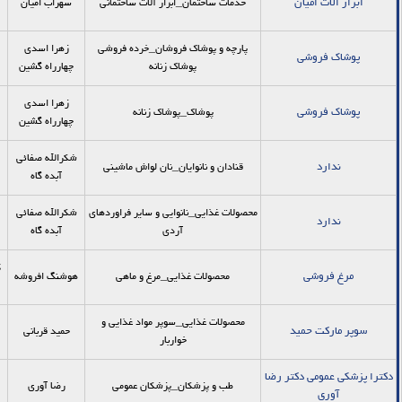
ابزار الات امیان
خدمات ساختمان_ابزار آلات ساختمانی
سهراب امیان
پارچه و پوشاک فروشان_خرده فروشي
زهرا اسدی
پوشاک فروشی
پوشاك زنانه
چهارراه گشین
زهرا اسدی
پوشاک فروشی
پوشاک_پوشاک زنانه
چهارراه گشین
شکرالله صفائی
ندارد
قنادان و نانوایان_نان لواش ماشيني
آبده گاه
محصولات غذایی_نانوایی و سایر فراوردهای
شکرالله صفائی
ندارد
آردی
آبده گاه
ک
مرغ فروشی
محصولات غذایی_مرغ و ماهی
هوشنگ افروشه
محصولات غذایی_سوپر مواد غذایی و
سوپر مارکت حمید
حمید قربانی
خواربار
دکترا پزشکي عمومي دکتر رضا
طب و پزشکان_پزشكان عمومی
رضا آوري
آوري