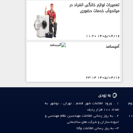
تعمیرات لوازم خانگی انفراد در
میاندوآب خدمات حضوری
1405/04/16 11:20
آمیسامد
1405/04/16 23:14
به زودی
دوم
1 . ورود اطلاعات شهر
قشم
،
تهران
،
بوشهر
به
تعداد 100 هزار ردیف
لفن وب گاه صنف آی آر: 36411124-031 (10
2 . به روز رسانی
اطلاعات مهندسین نظام مهندسی
و
انبوده سازان
و
شرکت های ساختمانی
3- به روز رسانی
اطلاعات وکلا