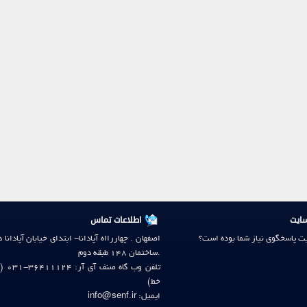
ایت
اطلاعات تماس
ایت پاسخگوی نیاز شما بوده است؟
اصفهان . چهاررااه آپادانا- ابتدای خیابان آپادانا 
.ساختمان 148 طبقه دوم
ت
خط)
ایمیل: info@senf.ir