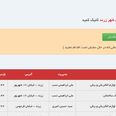
 شهر زرند
کلیک کنید
عاتی که در حال نمایش است اقدام نمایید )
مدیریت
آدرس
بازدی
وازم الكتريكي و برقي
علی ابراهیمی نسب
زرند - خیابان 17 شهریور
142
ک ساختمان
علی ابراهیمی نسب
زرند - خیابان 17 شهریور
142
وازم الكتريكي و برقي
سید حسین امیری
زرند - خیابان فردوس
222