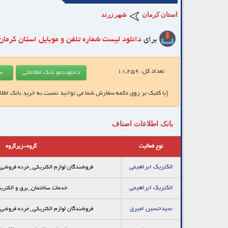
استان کرمان
شهر زرند
برای
دانلود لیست شماره تلفن و موبایل
استان کرمان
تعداد کل:
11,259
(با کلیک بر روی دکمه سفارش شما می توانید نسبت به خرید بانک اطلا
بانک اطلاعات اصناف
نوع فعالیت
گروه-زیرگروه
الكتريك ابراهيمي
فروشندگان لوازم الکتریکی_خرده فروشي ل
الكتريك ابراهيمي
خدمات ساختمان_برق و الکتری
سیدحسین امیری
فروشندگان لوازم الکتریکی_خرده فروشي ل