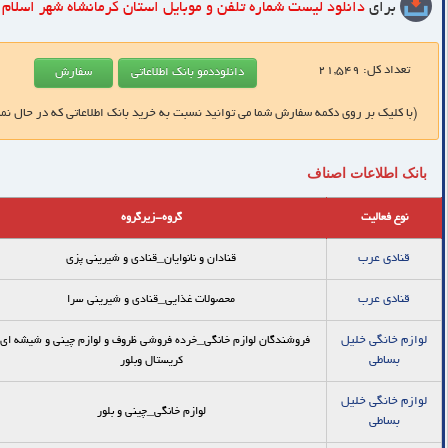
برای
دانلود لیست شماره تلفن و موبایل
استان کرمانشاه شهر اسلام 
تعداد کل:
21,549
(با کلیک بر روی دکمه سفارش شما می توانید نسبت به خرید بانک اطلاعاتی که در حال نم
بانک اطلاعات اصناف
نوع فعالیت
گروه-زیرگروه
قنادی عرب
قنادان و نانوایان_قنادي و شيريني پزي
قنادی عرب
محصولات غذایی_قنادی و شیرینی سرا
لوازم خانگی خلیل
فروشندگان لوازم خانگی_خرده فروشي ظروف و لوازم چيني و شيشه اي 
بساطی
كريستال وبلور
لوازم خانگی خلیل
لوازم خانگی_چینی و بلور
بساطی