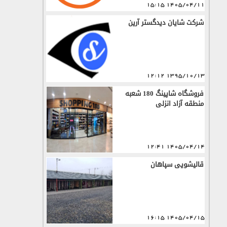
1405/04/11 15:15
شرکت شایان دیدگستر آرین
1395/10/13 12:12
فروشگاه شاپینگ 180 شعبه
منطقه آزاد انزلی
1405/04/14 12:41
قالیشویی سپاهان
1405/04/15 16:15