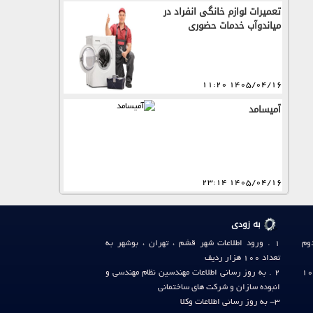
تعمیرات لوازم خانگی انفراد در
میاندوآب خدمات حضوری
1405/04/16 11:20
آمیسامد
1405/04/16 23:14
به زودی
دوم
1 . ورود اطلاعات شهر
قشم
،
تهران
،
بوشهر
به
تعداد 100 هزار ردیف
لفن وب گاه صنف آی آر: 36411124-031 (10
2 . به روز رسانی
اطلاعات مهندسین نظام مهندسی
و
انبوده سازان
و
شرکت های ساختمانی
3- به روز رسانی
اطلاعات وکلا