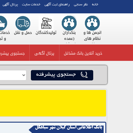
خانه
نظر سنجی
راهنمای ثبت آگهی
خدمات سایت
پرتال آگهی
رایشی و
آموزش
انجمن ها و
بنکداران
تولیدکنندگان
حمل و نقل
هداشتی
نظام های
(عمده
صنفی
فروشان)
خرید آنلاین بانک مشاغل
پرتال آگهی
جستجوی پیشرف
icon
جستجوی پیشرفته
بانک اطلاعاتی استان گیلان شهر سیاهکل