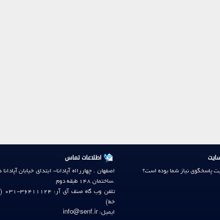
ایت
اطلاعات تماس
ایت پاسخگوی نیاز شما بوده است؟
اصفهان . چهاررااه آپادانا- ابتدای خیابان آپادانا 
.ساختمان 148 طبقه دوم
ت
خط)
ایمیل: info@senf.ir