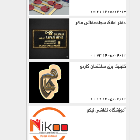
1405/04/13 00:21
دفتر املاک سجادصفائی مهر
1405/04/13 01:43
کلینیک برق ساختمان کاردو
1405/04/13 11:19
آموزشگاه نقاشی نیکو