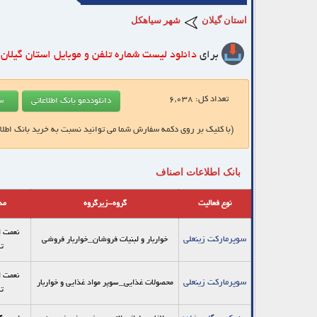
استان گیلان
شهر سیاهکل
برای
دانلود لیست شماره تلفن و موبایل
استان گیلان
تعداد کل:
6,038
(با کلیک بر روی دکمه سفارش شما می توانید نسبت به خرید بانک اطلا
بانک اطلاعات اصناف
نوع فعالیت
گروه-زیرگروه
مد
نعمت ا
سوپرمارکت زینعلی
خواربار و لبنیات فروشان_خواربار فروشي
تا
نعمت ا
سوپرمارکت زینعلی
محصولات غذایی_سوپر مواد غذایی و خواربار
تا