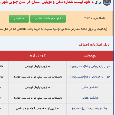
برای
دانلود لیست شماره تلفن و موبایل
استان خراسان جنوبی شهر س
تعداد کل:
3,847
(با کلیک بر روی دکمه سفارش شما می توانید نسبت به خرید بانک اطلاعاتی که در حال نم
بانک اطلاعات اصناف
نوع فعالیت
گروه-زیرگروه
خوار بارفروشی رضا(حسنی پور)
مجازی_خواربار فروشي
غلا
خوار بارفروشی رضا(حسنی پور)
محصولات غذایی_سوپر مواد غذایی و خواربار
غلا
خشکبار عطائی
مجازی_خواربار فروشي
ح
خشکبار عطائی
محصولات غذایی_سوپر مواد غذایی و خواربار
ح
مواد پروتئینی مجتبی(محمدی)
مجازی_خرده فروشي انواع مرغ و ماهي
م