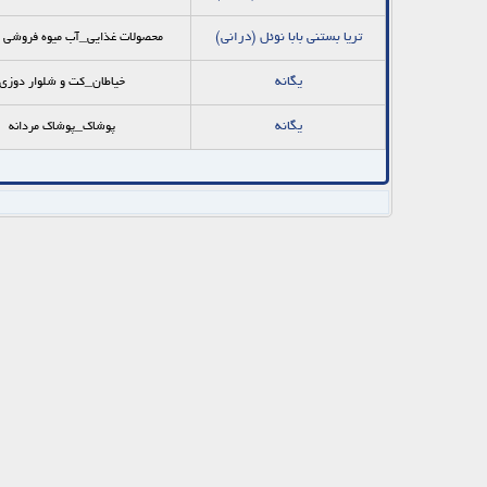
تريا بستني بابا نوئل (دراني)
محصولات غذایی_آب میوه فروشی و
يگانه
خیاطان_كت و شلوار دوزي
يگانه
پوشاک_پوشاک مردانه