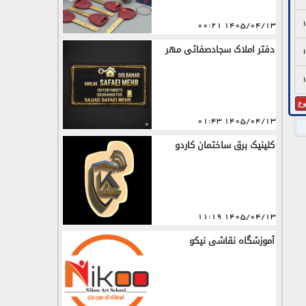
1405/04/13 00:21
دفتر املاک سجادصفائی مهر
ع
1405/04/13 01:43
کلینیک برق ساختمان کاردو
1405/04/13 11:19
آموزشگاه نقاشی نیکو