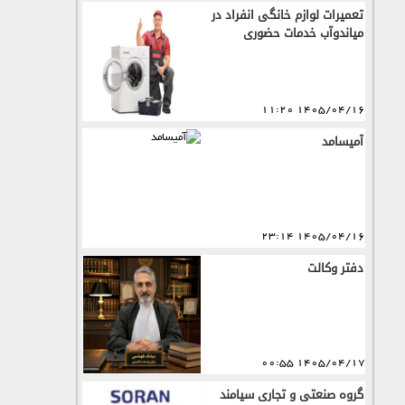
تعمیرات لوازم خانگی انفراد در
میاندوآب خدمات حضوری
1405/04/16 11:20
آمیسامد
1405/04/16 23:14
دفتر وكالت
1405/04/17 00:55
گروه صنعتی و تجاری سیامند