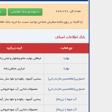
تعداد کل:
264,799
(با کلیک بر روی دکمه سفارش شما می توانید نسبت به خرید بانک اطلا
بانک اطلاعات اصناف
نوع فعالیت
گروه-زیرگروه
بهاره
خیاطان_توليد مانتو وشلوار و لباس زن
بهاره
خرازی_خیاطی زنانه
اسنو پي(غلامحسين مازندراني)
بستنی، آبمیوه ، پالوده و حلوا ساز_ب
اسنو پي(غلامحسين مازندراني)
محصولات غذایی_آب میوه فروشی و
آب میوه ( زرپناه)
بستنی، آبمیوه ، پالوده و حلوا ساز_آب
آب میوه ( زرپناه)
محصولات غذایی_آب میوه فروشی و