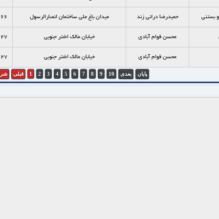
 بستنی
حميدرضا دراني زند
ميدان باغ ملي ساختمان انصارالرسول
166
محسن قوام آبادی
خيابان مالک اشتر جنوبی
127
محسن قوام آبادی
خيابان مالک اشتر جنوبی
127
پایان
بعدی
10
9
8
7
6
5
4
3
2
1
قبلی
شرو