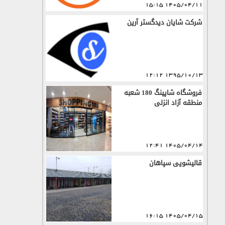
1405/04/11 15:15
شرکت شایان دیدگستر آرین
1395/10/13 12:12
فروشگاه شاپینگ 180 شعبه
منطقه آزاد انزلی
1405/04/14 12:41
قالیشویی سپاهان
1405/04/15 16:15