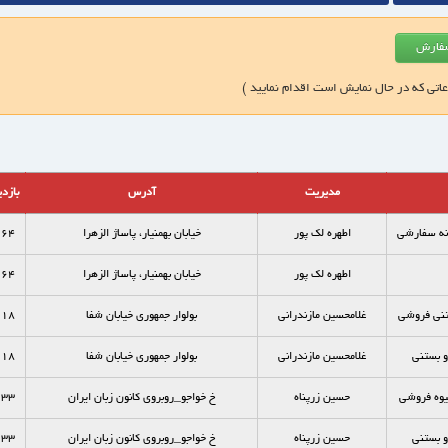
عاتی که در حال نمایش است اقدام نمایید )
مدیریت
آدرس
بازد
انه سفارشي
اطهره لک پور
خيابان بهمنيار، پاساژ الزهرا
164
اطهره لک پور
خيابان بهمنيار، پاساژ الزهرا
164
ستني فروشي
غلامحسين مازندراني
بولوار جمهوري خيابان شفا
118
 بستنی
غلامحسين مازندراني
بولوار جمهوري خيابان شفا
118
ميوه فروشي
حسین زرپناه
خ خواجو_روبروی کانون زبان ایران
233
 بستنی
حسین زرپناه
خ خواجو_روبروی کانون زبان ایران
233