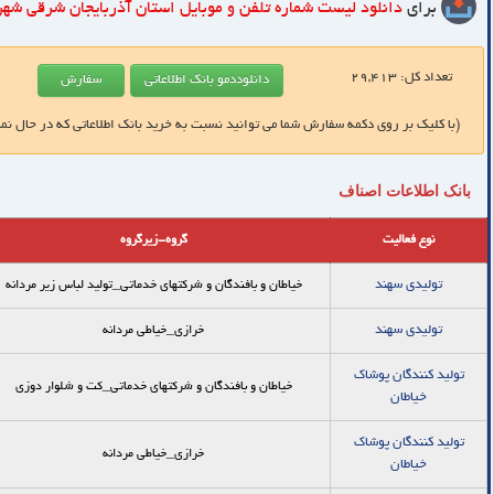
برای
دانلود لیست شماره تلفن و موبایل
استان آذربایجان شرقی شهر
تعداد کل:
29,413
(با کلیک بر روی دکمه سفارش شما می توانید نسبت به خرید بانک اطلاعاتی که در حال نم
بانک اطلاعات اصناف
نوع فعالیت
گروه-زیرگروه
توليدي سهند
خیاطان و بافندگان و شرکتهای خدماتی_توليد لباس زير مردانه
توليدي سهند
خرازی_خیاطی مردانه
توليد كنندگان پوشاك
خیاطان و بافندگان و شرکتهای خدماتی_كت و شلوار دوزي
خياطان
توليد كنندگان پوشاك
خرازی_خیاطی مردانه
خياطان