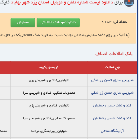
برای
دانلود لیست شماره تلفن و موبایل
استان یزد شهر بهاباد
کلیک 
تعداد کل:
2,184
(با کلیک بر روی دکمه سفارش شما می توانید نسبت به خرید بانک اطلاعاتی که در حال نم
بانک اطلاعات اصناف
نوع فعالیت
گروه-زیرگروه
شیرینی سازی حسن زراشکی
نانوایان_قنادي و شيريني پزي
شیرینی سازی حسن زراشکی
محصولات غذایی_قنادی و شیرینی سرا
قند و نبات حسن رحمتیان
نانوایان_قنادي و شيريني پزي
قند و نبات حسن رحمتیان
محصولات غذایی_قنادی و شیرینی سرا
آرایشگاه ساحل
نانوایان_پيرايشگري مردانه
محمد 