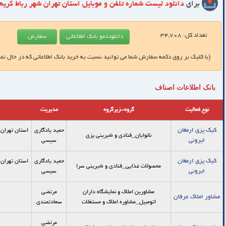
برای
دانلود لیست شماره تلفن و موبایل
استان تهران شهر رباط کریم
تعداد کل:
34,708
(با کلیک بر روی دکمه سفارش شما می توانید نسبت به خرید بانک اطلاعاتی که در حال نم
بانک اطلاعات اصناف
نوع فعالیت
گروه-زیرگروه
مدیریت
کیک پزی ارمغان
حمید یادگاری
استان تهران،
نانوایان_قنادي و شيريني پزي
ایرونی
سیسی
کیک پزی ارمغان
حمید یادگاری
استان تهران،
محصولات غذایی_قنادی و شیرینی سرا
ایرونی
سیسی
مشاورین املاک و نمایشگاه داران
مرتضي
مشاور املاك عرفان
اتومبیل_مشاوره املاك و مستغلات
سعادتمندي
مرتضي