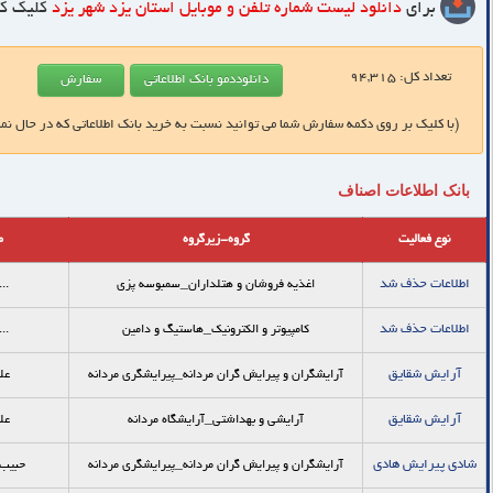
برای
دانلود لیست شماره تلفن و موبایل
استان یزد شهر یزد
کلیک کن
تعداد کل:
94,315
(با کلیک بر روی دکمه سفارش شما می توانید نسبت به خرید بانک اطلاعاتی که در حال نم
بانک اطلاعات اصناف
نوع فعالیت
گروه-زیرگروه
م
اطلاعات حذف شد
اغذیه فروشان و هتلداران_سمبوسه پزي
...
اطلاعات حذف شد
کامپیوتر و الکترونیک_هاستیگ و دامین
...
آرايش شقايق
آرایشگران و پیرایش گران مردانه_پيرايشگري مردانه
عل
آرايش شقايق
آرایشی و بهداشتی_آرایشگاه مردانه
عل
شادی پیرایش هادی
آرایشگران و پیرایش گران مردانه_پيرايشگري مردانه
حبیب 