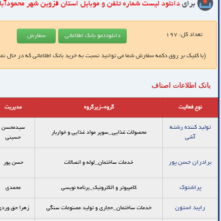
برای
دانلود لیست شماره تلفن و موبایل
استان قزوین شهر محمودآباد
تعداد کل:
197
(با کلیک بر روی دکمه سفارش شما می توانید نسبت به خرید بانک اطلاعاتی که در حال نم
بانک اطلاعات اصناف
نوع فعالیت
گروه-زیرگروه
مدیریت
تولید کننده رشته
سیدمحسن
محصولات غذایی_سوپر مواد غذایی و خواربار
آشی
حسینی
برادران حسن پور
خدمات ساختمان_لوله و اتصالات
حسن پور
پراشتوک
کامپیوتر و الکترونیک_برنامه نویسی
محمدی
رایبد استون
خدمات ساختمان_حجاری و تولید مصنوعات سنگی
زهرا حق ورد