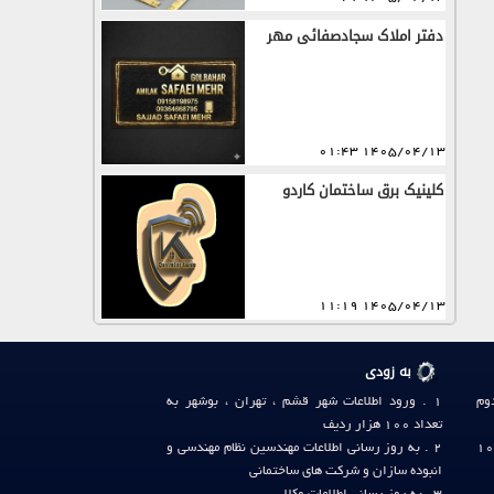
دفتر املاک سجادصفائی مهر
1405/04/13 01:43
کلینیک برق ساختمان کاردو
1405/04/13 11:19
به زودی
دوم
1 . ورود اطلاعات شهر
قشم
،
تهران
،
بوشهر
به
تعداد 100 هزار ردیف
لفن وب گاه صنف آی آر: 36411124-031 (10
2 . به روز رسانی
اطلاعات مهندسین نظام مهندسی
و
انبوده سازان
و
شرکت های ساختمانی