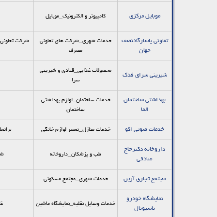
موبایل مرکزی
کامپیوتر و الکترونیک_موبایل
تعاونی پاسارگادنصف
خدمات شهری_شرکت های تعاونی
شرکت تعاونی 
جهان
مصرف
محصولات غذایی_قنادی و شیرینی
شیرینی سرای فدک
سرا
بهداشتی ساختمان
خدمات ساختمان_لوازم بهداشتی
الما
ساختمان
خدمات صوتی اکو
خدمات منازل_تعمیر لوازم خانگی
براتع
داروخانه دکترحاج
طب و پزشکان_داروخانه
شه
صادقی
مجتمع تجاری آرین
خدمات شهری_مجتمع مسکونی
نمایشگاه خودرو
خدمات وسایل نقلیه_نمایشگاه ماشین
غل
ناسیونال