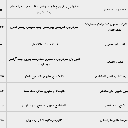
اصفهان پیربکران خ شهید بهشتی مقابل مدرسه راهنمائی
حمید رضا محمدی
51
زینب کبری
شرکت تعاونی قند وشکر پاسارگاد
سودرجان کمربندی بهارستان جنب تعویض روغنی قانون
44
نصف جهان
اکبر اکبر وقفچی
کلیشاد جنب بانک ملی
51
فلاورجان سودرجان خ مطهری بعدازپمپ بنزین جنب آژانس
عباس شفیعی
10
دومنظوره
لی براتعلی حاتمی کلیشادی
کلیشاد خ مطهری ابتدای خ باهنر
23
ین شهین حاج صادقی
کلیشاد خ مطهری مقابل بانک سپه
54
ذبیح اله شفیعی
کلیشاد خ مطهری مجتمع تجاری آرین
12
امرضا غلامرضا باباخانی
فلاورجان کلیشاد فرعی اتوبان
95