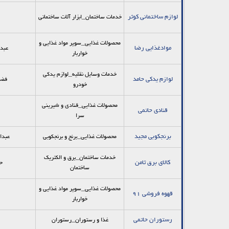
لوازم ساختمانی کوثر
خدمات ساختمان_ابزار آلات ساختمانی
محصولات غذایی_سوپر مواد غذایی و
موادغذایی رضا
عبدا
خواربار
خدمات وسایل نقلیه_لوازم یدکی
لوازم یدکی حامد
فضل
خودرو
محصولات غذایی_قنادی و شیرینی
قنادی حاتمی
سرا
برنجکوبی مجید
محصولات غذایی_برنج و برنجکوبی
عبدا
خدمات ساختمان_برق و الکتریک
کالای برق ثامن
ح
ساختمان
محصولات غذایی_سوپر مواد غذایی و
قهوه فروشی 91
خواربار
رستوران حاتمی
غذا و رستوران_رستوران