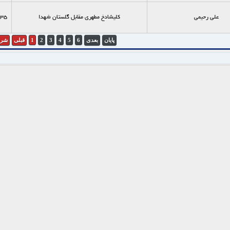
علی رحیمی
کلیشادخ مطهری مقابل گلستان شهدا
35
پایان
بعدی
6
5
4
3
2
1
قبلی
شرو