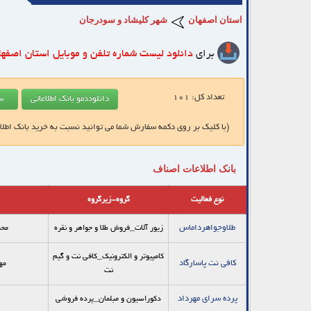
استان اصفهان
شهر کلیشاد و سودرجان
برای
دانلود لیست شماره تلفن و موبایل
استان اصفها
تعداد کل:
101
(با کلیک بر روی دکمه سفارش شما می توانید نسبت به خرید بانک اطلا
بانک اطلاعات اصناف
نوع فعالیت
گروه-زیرگروه
طلاوجواهرداماس
زیور آلات_فروش طلا و جواهر و نقره
محم
کامپیوتر و الکترونیک_کافی نت و گیم
کافی نت پاسارگاد
مه
نت
پرده سرای مهرداد
دکوراسیون و مبلمان_پرده فروشی