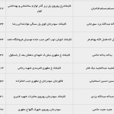
کلیشادرخ روبروی پل زیر گذر لوازم ساختمانی و بهداشتی
مسلم مسلم فتاحیان
62
کوثر
له عبدالله یزد سورجانی
کلیشاد سودرجان کوی پل سنگی موادغذائی رضا
34
 اله فضل الله بهنام فر
کلیشاد اتوبان ذوب آهن جنب جاده موسیان فروشگاه حامد
34
یداله یداله حاتمی
کلیشاد خ مطهری نبش ک شهدای دهقان بعد از باسکول
36
لمجید عبدالمجید نیک فخر
کلیشاد خ مطهری کمربندی شهید رجائی
13
سین حسین اسماعیلی
فلاورجان سودرجان خ مطهری جنب امامزاده
57
عبداله عبدالله یزدی
کلیشاد سودرجان روبروی مخابرات شهید قنبری
41
مجید مجید حاتمی
سودرجان روبروی شهرک گلها خ مطهری
97