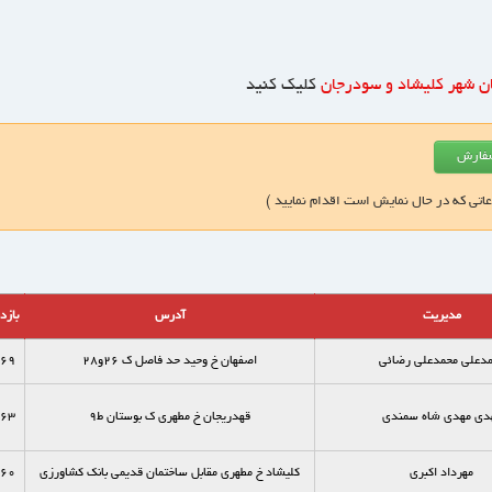
ن شهر کلیشاد و سودرجان
کلیک کنید
عاتی که در حال نمایش است اقدام نمایید )
مدیریت
آدرس
بازد
دعلی محمدعلی رضائی
اصفهان خ وحید حد فاصل ک 26و28
69
دی مهدی شاه سمندی
قهدریجان خ مطهری ک بوستان ط9
63
مهرداد اکبری
کلیشاد خ مطهری مقابل ساختمان قدیمی بانک کشاورزی
60