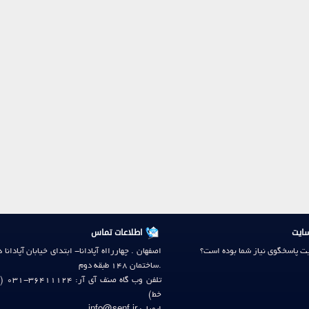
ایت
اطلاعات تماس
ایت پاسخگوی نیاز شما بوده است؟
اصفهان . چهاررااه آپادانا- ابتدای خیابان آپادانا 
.ساختمان 148 طبقه دوم
ت
خط)