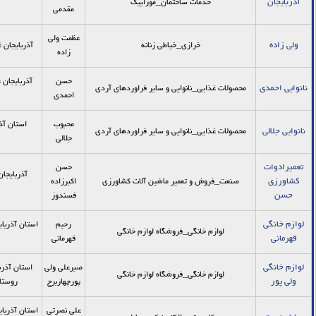
آذربایجان
خدمات ساختمان_موزاییک
مقدمی
عظمت ولی
ولی زاده
خرازی_خیاطی زنانه
آذربایجان غ
زاده
حسن
آذربایجان غ
نانوایی احمدی
محصولات غذایی_نانوایی و سایر فراوردهای آردی
احمدی
محبوب
نانوایی جلالی
محصولات غذایی_نانوایی و سایر فراوردهای آردی
جلالی
تعمیرادوات
حسن
آذربایجان
کشاورزی
صنعت_فروش و تعمیر ماشین آلات کشاورزی
اکبرزاده
حسن
فسندوز
لوازم خانگی
رحیم
استان آذربای
لوازم خانگی_فروشگاه لوازم خانگی
قهرمانی
قهرمانی
لوازم خانگی
صبرعلی ولی
استان آذرب
لوازم خانگی_فروشگاه لوازم خانگی
ولی پور
پورچهاربرج
روستا چ
علی نصرتی
استان آذربای