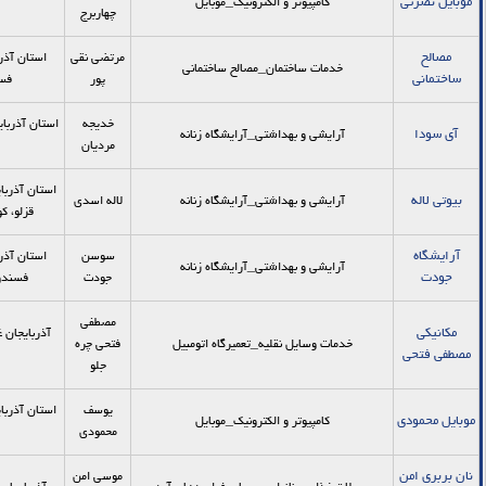
موبایل نصرتی
کامپیوتر و الکترونیک_موبایل
چهاربرج
مصالح
مرتضی نقی
استان آذر
خدمات ساختمان_مصالح ساختمانی
ساختمانی
پور
فسن
خدیجه
استان آذربای
آی سودا
آرایشی و بهداشتی_آرایشگاه زنانه
مردیان
استان آذربا
بیوتی لاله
آرایشی و بهداشتی_آرایشگاه زنانه
لاله اسدی
قزلو، کو
آرایشگاه
سوسن
استان آذر
آرایشی و بهداشتی_آرایشگاه زنانه
جودت
جودت
فسندوز،
مصطفی
مکانیکی
آذربایجان غ
خدمات وسایل نقلیه_تعمیرگاه اتومبیل
فتحی چره
مصطفی فتحی
جلو
یوسف
استان آذربا
موبایل محمودی
کامپیوتر و الکترونیک_موبایل
محمودی
نان بربری امن
موسی امن