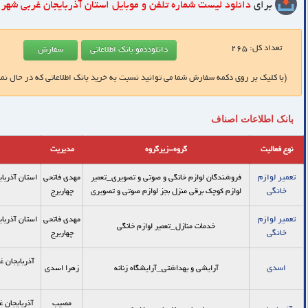
برای
دانلود لیست شماره تلفن و موبایل
استان آذربایجان غربی شهر 
تعداد کل:
265
(با کلیک بر روی دکمه سفارش شما می توانید نسبت به خرید بانک اطلاعاتی که در حال نم
بانک اطلاعات اصناف
نوع فعالیت
گروه-زیرگروه
مدیریت
تعمیر لوازم
فروشندگان لوازم خانگی و صوتی و تصویری_تعمير
مهدی فاتحی
استان آذربای
خانگی
لوازم كوچك برقي منزل بجز لوازم صوتي و تصويري
چهاربرج
تعمیر لوازم
مهدی فاتحی
استان آذربای
خدمات منازل_تعمیر لوازم خانگی
خانگی
چهاربرج
آذربایجان غ
اسدی
آرایشی و بهداشتی_آرایشگاه زنانه
زهرا اسدی
مصیب