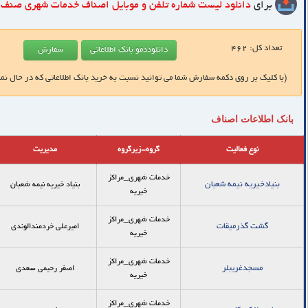
برای
دانلود لیست شماره تلفن و موبایل
اصناف خدمات شهری صنف م
تعداد کل:
462
(با کلیک بر روی دکمه سفارش شما می توانید نسبت به خرید بانک اطلاعاتی که در حال نم
بانک اطلاعات اصناف
نوع فعالیت
گروه-زیرگروه
مدیریت
خدمات شهری_مراکز
بنیادخیریه نیمه شعبان
بنیاد خیریه نیمه شعبان
خیریه
خدمات شهری_مراکز
گشت گذرمیقات
امیرعلی خردمندالوندی
خیریه
خدمات شهری_مراکز
مسجدغریبلر
اصغر رحیمی سعدی
خیریه
خدمات شهری_مراکز