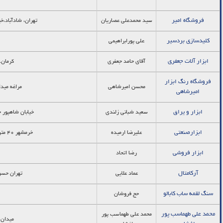
فروشگاه امیر
سید محمدعلی عصاریان
تهران، شادآباد،خی
کلیدسازی بردسیر
علی پورابراهیمی
ابزار آلات جعفری
آقای حامد جعفری
کرمان.
فروشگاه رنگ ابزار
محسن امیرشاهی
مراغه میدا
امیرشاهی
ابزار و یراق
سعید شبانی زلندی
خیابان شاهپور ج
ابزارصنعتی
علیرضا ارمیده
خرمشهر ۴۰ متری مقابل بیمه اسیا فروشگاه ابزار صنعتی ارمیده
ابزار فروشی
رضا اتحاد
آرکامتال
عماد علایی
تهران حسن 
سنگ لقمه ساب کابالو
حج فروشان
محمد علی طهماسب پور
محمد علی طهماسب پور
میدان و