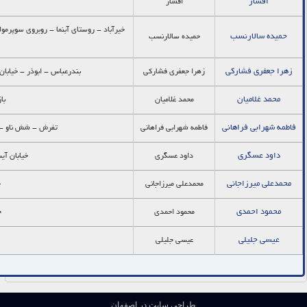
افشار
افشار
خیرآباد - روستای آبنما - روبروی سوپرموا
حمیده سالارنسب
حمیده سالارنسب
زهرا جعفری فشارکی
زهرا جعفری فشارکی
بندرعباس - ابوذر - خیابان شریعتی - کوچه قو
محمد غلامیان
محمد غلامیان
با
فاطمه شهرابی فراهانی
فاطمه شهرابی فراهانی
تفرش - شش ناو - ک
داود عسگری
داود عسگری
خیابان آیت
محمدعلی میرزاجانی
محمدعلی میرزاجانی
خ
محمود احمدی
محمود احمدی
خ
عیسی جلیلی
عیسی جلیلی
طراحی سایت در اصفهان